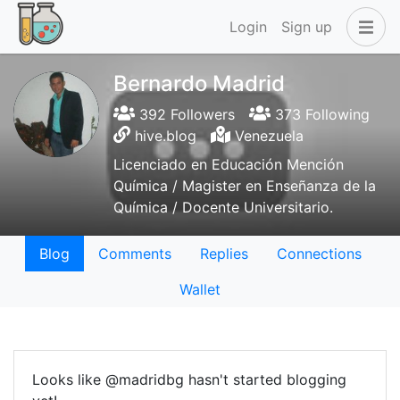
Login
Sign up
Bernardo Madrid
392 Followers
373 Following
hive.blog
Venezuela
Licenciado en Educación Mención
Química / Magister en Enseñanza de la
Química / Docente Universitario.
Blog
Comments
Replies
Connections
Wallet
Looks like @madridbg hasn't started blogging